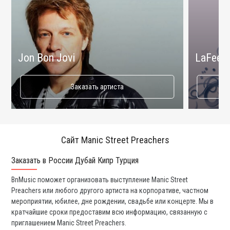
Jon Bon Jovi
LaFee
Заказать артиста
Сайт Manic Street Preachers
Заказать в России Дубай Кипр Турция
Ко
BnMusic поможет организовать выступление Manic Street
Мы
Preachers или любого другого артиста на корпоративе, частном
и 
мероприятии, юбилее, дне рождении, свадьбе или концерте. Мы в
ли
кратчайшие сроки предоставим всю информацию, связанную с
вы
приглашением Manic Street Preachers.
со