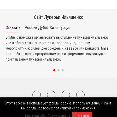
Сайт Лукерьи Ильяшенко
Заказать в России Дубай Кипр Турция
Ко
BnMusic поможет организовать выступление Лукерьи Ильяшенко
Мы
или любого другого артиста на корпоративе, частном
ди
мероприятии, юбилее, дне рождении, свадьбе или концерте. Мы в
ли
кратчайшие сроки предоставим всю информацию, связанную с
вы
приглашением Лукерьи Ильяшенко.
со
Этот веб-сайт использует файлы cookie. Используя данный сайт,
2008-2026 © BnMusic All Right Reserved
вы соглашаетесь с политикой их применения.
Политика обработки данных
Согласен