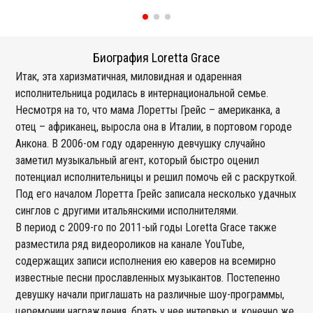
Биография Loretta Grace
Итак, эта харизматичная, миловидная и одаренная
исполнительница родилась в интернациональной семье.
Несмотря на то, что мама Лоретты Грейс – американка, а
отец – африканец, выросла она в Италии, в портовом городе
Анкона. В 2006-ом году одаренную девчушку случайно
заметил музыкальный агент, который быстро оценил
потенциал исполнительницы и решил помочь ей с раскруткой.
Под его началом Лоретта Грейс записала несколько удачных
синглов с другими итальянскими исполнителями.
В период с 2009-го по 2011-ый годы Loretta Grace также
разместила ряд видеороликов на канале YouTube,
содержащих записи исполнения ею каверов на всемирно
известные песни прославленных музыкантов. Постепенно
девушку начали приглашать на различные шоу-программы,
церемонии награждения, брать у нее интервью и, конечно же,