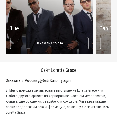
Blue
Dan Bal
Заказать артиста
Сайт Loretta Grace
Заказать в России Дубай Кипр Турция
Ко
BnMusic поможет организовать выступление Loretta Grace или
Мы
любого другого артиста на корпоративе, частном мероприятии,
ди
юбилее, дне рождении, свадьбе или концерте. Мы в кратчайшие
ли
сроки предоставим всю информацию, связанную с приглашением
вы
Loretta Grace.
со