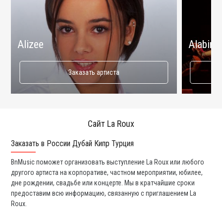
Alizee
Alabina
Заказать артиста
Сайт La Roux
Заказать в России Дубай Кипр Турция
Ко
BnMusic поможет организовать выступление La Roux или любого
Мы
другого артиста на корпоративе, частном мероприятии, юбилее,
та
дне рождении, свадьбе или концерте. Мы в кратчайшие сроки
со
предоставим всю информацию, связанную с приглашением La
вс
Roux.