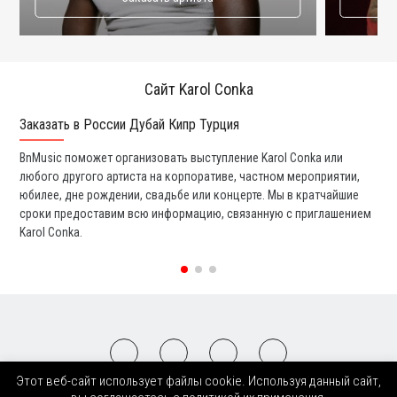
Сайт Karol Conka
Заказать в России Дубай Кипр Турция
Ко
BnMusic поможет организовать выступление Karol Conka или
Мы
любого другого артиста на корпоративе, частном мероприятии,
ди
юбилее, дне рождении, свадьбе или концерте. Мы в кратчайшие
ли
сроки предоставим всю информацию, связанную с приглашением
вы
Karol Conka.
со
Этот веб-сайт использует файлы cookie. Используя данный сайт,
2008-2026 © BnMusic All Right Reserved