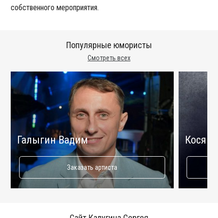
собственного мероприятия.
Популярные юмористы
Смотреть всех
Галыгин Вадим
Косяко
Заказать артиста
Сайт Калугина Сергея