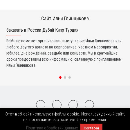
Сайт Ильи Глинникова
Заказать в России Дубай Кипр Турция
Ко
BnMusic поможет организовать выступление Ильи Глинникова или
Мы
любого другого артиста на корпоративе, частном мероприятии,
ди
юбилее, дне рождении, свадьбе или концерте. Мы в кратчайшие
ли
сроки предоставим всю информацию, связанную с приглашением
вы
Ильи Глинникова.
со
Этот веб-сайт использует файлы cookie. Используя данный сайт,
2008-2026 © BnMusic All Right Reserved
вы соглашаетесь с политикой их применения.
Политика обработки данных
Согласен