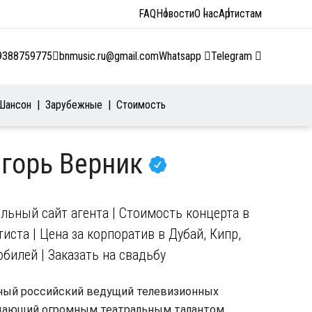
FAQ
Новости
О нас
Артистам
9388759775
bnmusic.ru@gmail.com
Whatsapp
Telegram
Шансон
Зарубежные
Стоимость
Игорь Верник
льный сайт агента | Стоимость концерта в
иста | Цена за корпоратив в Дубай, Кипр,
юбилей | Заказать на свадьбу
тный российский ведущий телевизионных
адающий огромным театральным талантом.