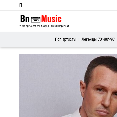
Заказ артистов без посредников и переплат
Поп артисты
Легенды 70′-80′-90′