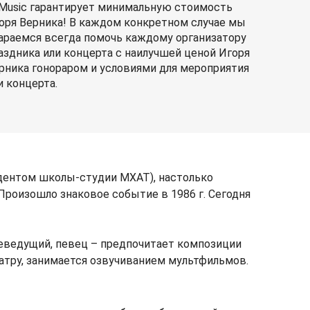
Music гарантирует минимальную стоимость
оря Верника! В каждом конкретном случае мы
араемся всегда помочь каждому организатору
аздника или концерта с наилучшей ценой Игоря
рника гонораром и условиями для мероприятия
и концерта.
удентом школы-студии МХАТ), настолько
 Произошло знаковое событие в 1986 г. Сегодня
леведущий, певец – предпочитает композиции
атру, занимается озвучиванием мультфильмов.