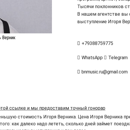
Тысячи поклонников ст
В нашем агентстве вы 
выступление Игоря Вер
ь Верник
+79388759775
WhatsApp
Telegram
bnmusic.ru@gmail.com
 этой ссылке и мы предоставим точный гонорар
еньшую стоимость Игоря Верника. Цена Игоря Верника пре
того: как далеко надо лететь, сколько дней займет поезд