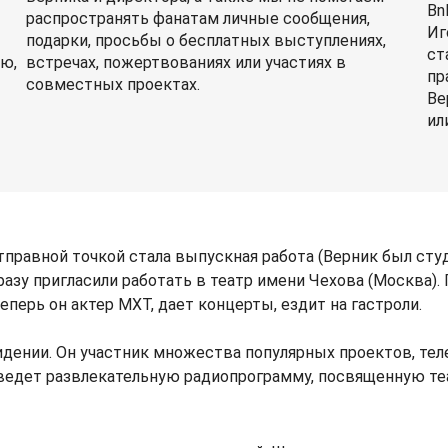
Bn
распространять фанатам личные сообщения,
Иг
подарки, просьбы о бесплатных выступлениях,
ст
ю,
встречах, пожертвованиях или участиях в
пр
совместных проектах.
Ве
ил
тправной точкой стала выпускная работа (Верник был ст
разу пригласили работать в театр имени Чехова (Москва).
перь он актер МХТ, дает концерты, ездит на гастроли.
видении. Он участник множества популярных проектов, те
 ведет развлекательную радиопрограмму, посвященную те