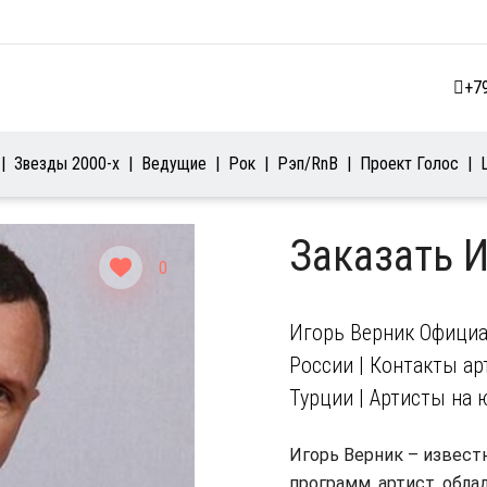
+7
Звезды 2000-х
Ведущие
Рок
Рэп/RnB
Проект Голос
Заказать 
0
Игорь Верник Официа
России | Контакты арт
Турции | Артисты на 
Игорь Верник – извес
программ, артист, обл