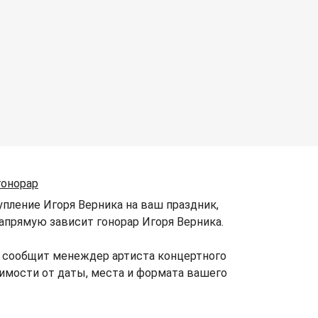
гонорар
упление Игоря Верника на ваш праздник,
напрямую зависит гонорар Игоря Верника.
о сообщит менеждер артиста концертного
симости от даты, места и формата вашего