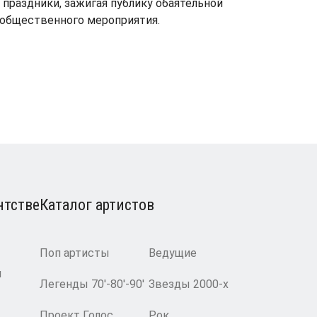
праздники, зажигая публику обаятельной
 общественного мероприятия.
нтстве
Каталог артистов
Поп артисты
Ведущие
и
Легенды 70′-80′-90′
Звезды 2000-х
Проект Голос
Рок