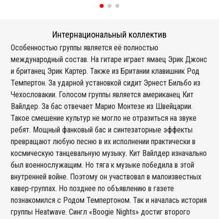
Интернациональный коллектив
Особенностью группы является её полностью
международный состав. На гитаре играет ямаец Эрик Джонс
и британец Эрик Картер. Также из Британии клавишник Род
Темпертон. За ударной установкой сидит Эрнест Бильбо из
Чехословакии. Голосом группы является американец Кит
Вайлдер. За бас отвечает Марио Монтезе из Швейцарии.
Такое смешение культур не могло не отразиться на звуке
ребят. Мощный фанковый бас и синтезаторные эффекты
превращают любую песню в их исполнении практически в
космическую танцевальную музыку. Кит Вайлдер изначально
был военнослужащим. Но тяга к музыке победила в этой
внутренней войне. Поэтому он участвовал в малоизвестных
кавер-группах. Но позднее по объявлению в газете
познакомился с Родом Темпертоном. Так и началась история
группы Heatwave. Сингл «Boogie Nights» достиг второго