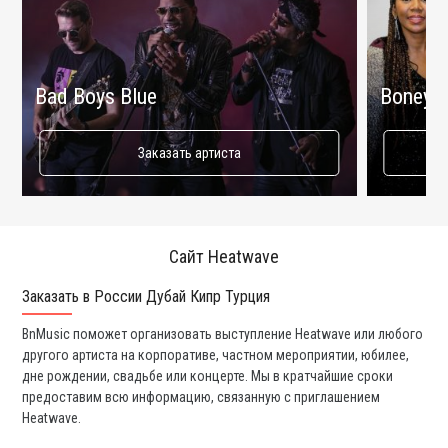
Bad Boys Blue
Boney 
Заказать артиста
Сайт Heatwave
Заказать в России Дубай Кипр Турция
Ко
BnMusic поможет организовать выступление Heatwave или любого
Мы
другого артиста на корпоративе, частном мероприятии, юбилее,
а 
дне рождении, свадьбе или концерте. Мы в кратчайшие сроки
со
предоставим всю информацию, связанную с приглашением
вс
Heatwave.