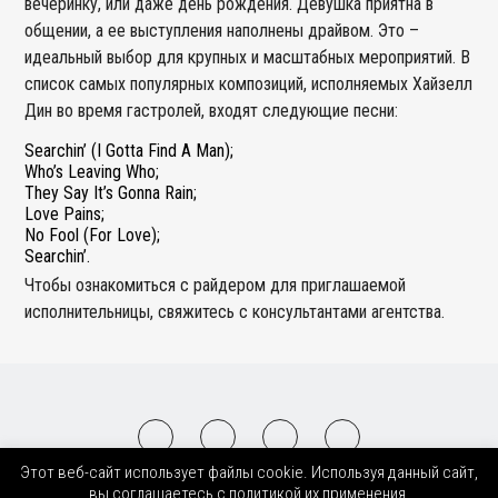
вечеринку, или даже день рождения. Девушка приятна в
общении, а ее выступления наполнены драйвом. Это –
идеальный выбор для крупных и масштабных мероприятий. В
список самых популярных композиций, исполняемых Хайзелл
Дин во время гастролей, входят следующие песни:
Searchin’ (I Gotta Find A Man);
Who’s Leaving Who;
They Say It’s Gonna Rain;
Love Pains;
No Fool (For Love);
Searchin’.
Чтобы ознакомиться с райдером для приглашаемой
исполнительницы, свяжитесь с консультантами агентства.
Этот веб-сайт использует файлы cookie. Используя данный сайт,
2008-2026 © BnMusic All Right Reserved
вы соглашаетесь с политикой их применения.