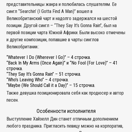
представительницы жанра и полюбилась слушателям. Ее
сингл “Searchin’ (I Gotta Find A Man)” вошел в
Великобританский чарт и надолго задержался на шестой
позиции. Другой сингл – “They Say It’s Gonna Rain”, был на
первой позиции чарта Южной Африки. Были высоко отмечены
и другие композиции, попавшие в чарты синглов
Великобритании.:
“Whatever I Do (Wherever I Go)” – 4 строчка.
“Back In My Arms (Once Again)” и “No Fool (For Love)” – 41
строчка.
“They Say It’s Gonna Rain” – 51 строчка.
“Who’s Leaving Who” – 4 строчка.
“Maybe (We Should Call it a Day)” – 15 строчка.
Также девушка позиционировала себя как продюсер и автор
песен.
Особенности исполнителя
Выступление Хайзелл Дин станет отличным дополнением
любого праздника. Пригласить певицу можно на корпоратив,