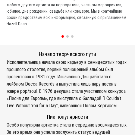
любого другого артиста на корпоративе, частном мероприятии,
ди
юбилее, дне рождении, свадьбе или концерте. Мы в кратчайшие
ли
сроки предоставим всю информацию, связанную с приглашением
вы
Hazell Dean.
со
Начало творческого пути
Исполнительница начала свою карьеру в семидесятых годах
прошлого столетия, первый полноценный альбом был
презентован в 1981 году. Изначально Дин работала с
лейблом Decca Records и выпустила лишь пару песен в
жанре pop/soul. В 1976 девушка стала участником конкурса
«Песня для Европы», где выступила с балладой “I Couldn’t
Live Without You for a Day”, написанной Полом Кертисом.
Пик популярности
Особо популярна артистка стала к середине восьмидесятых.
За это время она успела заслужить статус ведущей