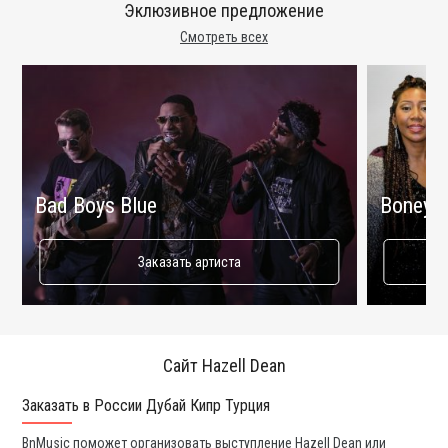
Эклюзивное предложение
Смотреть всех
Bad Boys Blue
Boney 
Заказать артиста
Сайт Hazell Dean
Заказать в России Дубай Кипр Турция
Ко
BnMusic поможет организовать выступление Hazell Dean или
Мы