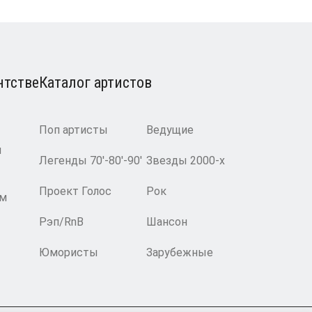
нтстве
Каталог артистов
Поп артисты
Ведущие
и
Легенды 70′-80′-90′
Звезды 2000-х
Проект Голос
Рок
ам
Рэп/RnB
Шансон
Юмористы
Зарубежные