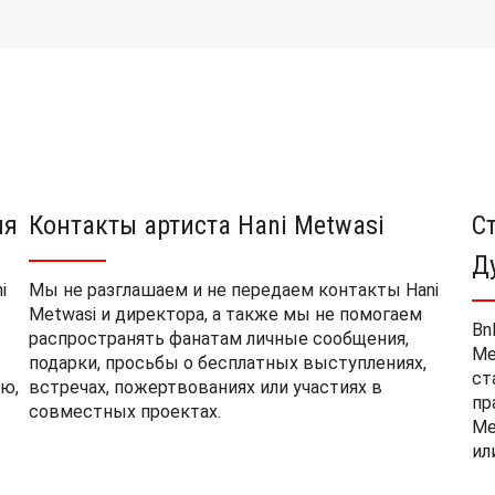
ия
Контакты артиста Hani Metwasi
С
Д
i
Мы не разглашаем и не передаем контакты Hani
Metwasi и директора, а также мы не помогаем
Bn
распространять фанатам личные сообщения,
Me
подарки, просьбы о бесплатных выступлениях,
ст
ю,
встречах, пожертвованиях или участиях в
пр
совместных проектах.
Me
ил