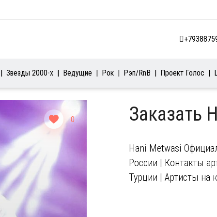
+7938875
Звезды 2000-х
Ведущие
Рок
Рэп/RnB
Проект Голос
Заказать 
0
Hani Metwasi Официал
России | Контакты арт
Турции | Артисты на 