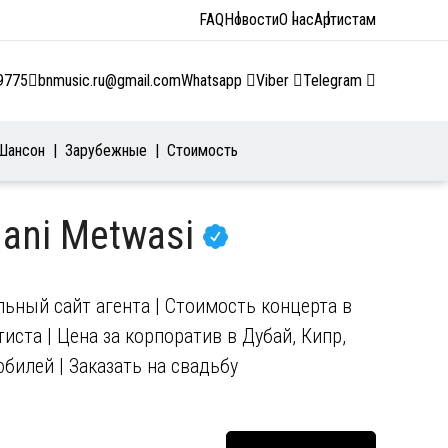
FAQ
Новости
О нас
Артистам
9775
bnmusic.ru@gmail.com
Whatsapp
Viber
Telegram
Шансон
Зарубежные
Стоимость
Hani Metwasi
ьный сайт агента | Стоимость концерта в
иста | Цена за корпоратив в Дубай, Кипр,
юбилей | Заказать на свадьбу