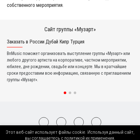
собственного мероприятия.
Сайт группы «Музарт»
Заказать в России Дубай Кипр Турция
Ко
BnMusic поможет организовать выступление группы «Музарт» или
Мы
любого другого артиста на корпоративе, частном мероприятии,
ди
юбилее, дне рождении, свадьбе или концерте. Мы в кратчайшие
ли
сроки предоставим всю информацию, связанную с приглашением
вы
группы «Музарт».
со
Этот веб-сайт использует файлы cookie. Используя данный сайт,
2008-2026 © BnMusic All Right Reserved
вы соглашаетесь с политикой их применения.