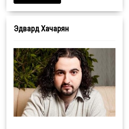
Эдвард Хачарян