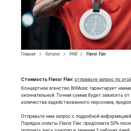
Главная
Каталог
RNB
Flavor Flav
Стоимость Flavor Flav:
отправьте запрос по эт
Концертное агенство BnMusic гарантирует наимен
окончательной. Точная сумма будет зависеть от 
количества задействованного персонала, продол
Отправьте нам запрос с подробной информацией
Порядок оплаты Flavor Flav: предоплата 50% пос
получить весь гонорар в течение 3 рабочих дней