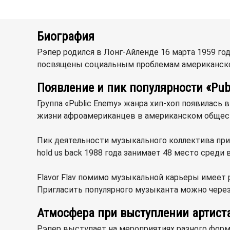
Биография
Рэпер родился в Лонг-Айленде 16 марта 1959 год
посвящены социальным проблемам американског
Появление и пик популярности «Pub
Группа «Public Enemy» жанра хип-хоп появилась
жизни афроамериканцев в американском обществе
Пик деятельности музыкального коллектива прихо
hold us back 1988 года занимает 48 место среди
Flavor Flav помимо музыкальной карьеры имеет р
Пригласить популярного музыканта можно через
Атмосфера при выступлении артист
Рэпер выступает на мероприятиях разного формат