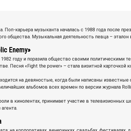
а. Поп-карьера музыканта началась с 1988 года после пре
о общества. Музыкальная деятельность певца – эталон в
lic Enemy»
 в 1982 году и поразила общество своими политическими т
. Песня «Fight the power» – стала визитной карточкой к
дится на девяностые, когда были написаны известные сингл
 величайших альбомов всех времен по версии журнала Rolli
оли в кинолентах, принимает участие в телевизионных шоу
 агента.
а
а: на корпоративах, вечеринках, свадьбах, фестивалях, д