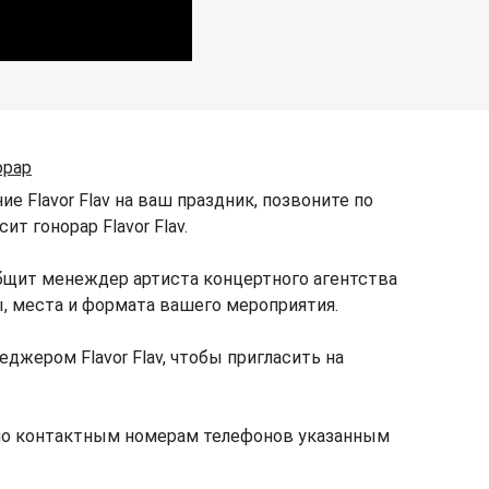
орар
е Flavor Flav на ваш праздник, позвоните по
т гонорар Flavor Flav.
общит менеждер артиста концертного агентства
ы, места и формата вашего мероприятия.
джером Flavor Flav, чтобы пригласить на
е по контактным номерам телефонов указанным