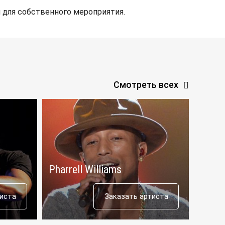
 для собственного мероприятия.
Смотреть всех
Pharrell Williams
Post
тиста
Заказать артиста