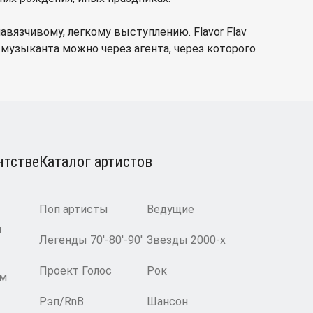
вязчивому, легкому выступлению. Flavor Flav
музыканта можно через агента, через которого
нтстве
Каталог артистов
Поп артисты
Ведущие
и
Легенды 70′-80′-90′
Звезды 2000-х
Проект Голос
Рок
ам
Рэп/RnB
Шансон