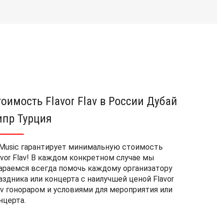
тоимость Flavor Flav в России Дубай
ипр Турция
Music гарантирует минимальную стоимость
avor Flav! В каждом конкретном случае мы
араемся всегда помочь каждому организатору
аздника или концерта с наилучшей ценой Flavor
av гонораром и условиями для мероприятия или
нцерта.