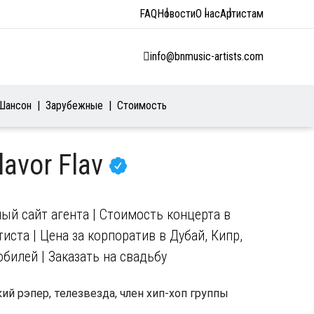
FAQ
Новости
О нас
Артистам
info@bnmusic-artists.com
Шансон
Зарубежные
Стоимость
lavor Flav
ный сайт агента | Стоимость концерта в
иста | Цена за корпоратив в Дубай, Кипр,
юбилей | Заказать на свадьбу
кий рэпер, телезвезда, член хип-хоп группы