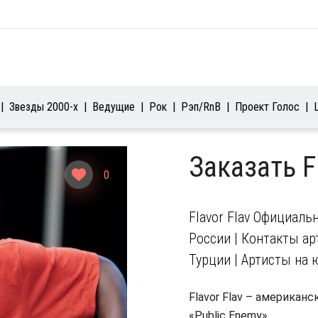
Звезды 2000-х
Ведущие
Рок
Рэп/RnB
Проект Голос
Заказать F
0
Flavor Flav Официаль
России | Контакты арт
Турции | Артисты на 
Flavor Flav – американс
«Public Enemy».