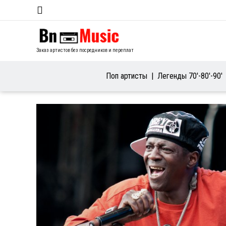
Заказ артистов без посредников и переплат
Поп артисты
Легенды 70′-80′-90′