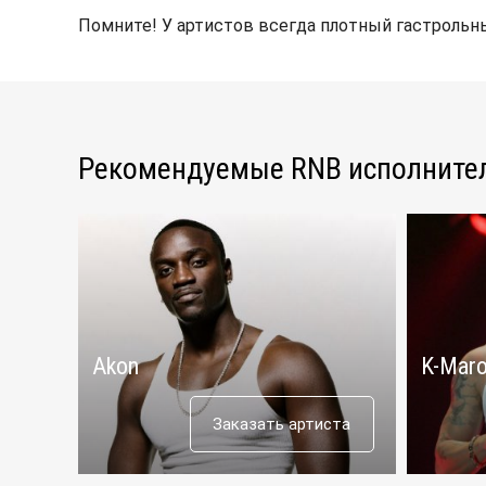
Помните! У артистов всегда плотный гастрольны
Рекомендуемые RNB исполните
Akon
K-Mar
Заказать артиста