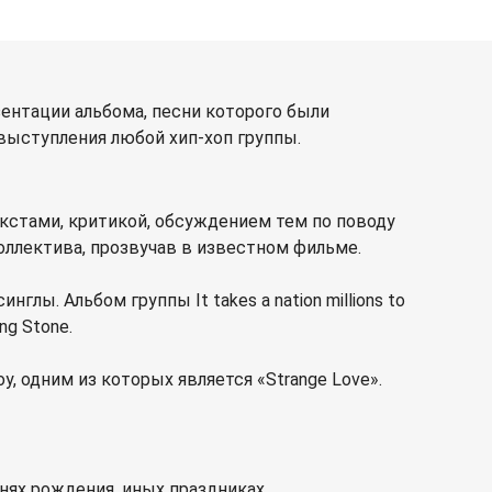
зентации альбома, песни которого были
ыступления любой хип-хоп группы.
екстами, критикой, обсуждением тем по поводу
оллектива, прозвучав в известном фильме.
ы. Альбом группы It takes a nation millions to
ng Stone.
, одним из которых является «Strange Love».
нях рождения, иных праздниках.