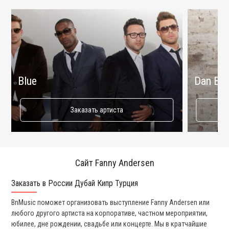
Blue
Dan Bal
Заказать артиста
Сайт Fanny Andersen
Заказать в России Дубай Кипр Турция
Ко
BnMusic поможет организовать выступление Fanny Andersen или
Мы
любого другого артиста на корпоративе, частном мероприятии,
ди
юбилее, дне рождении, свадьбе или концерте. Мы в кратчайшие
ли