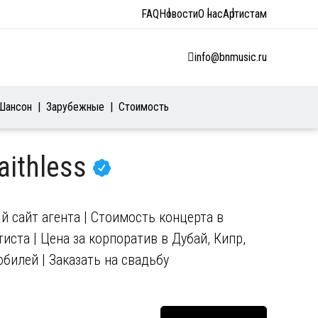
FAQ
Новости
О нас
Артистам
info@bnmusic.ru
Шансон
Зарубежные
Стоимость
aithless
й сайт агента | Стоимость концерта в
иста | Цена за корпоратив в Дубай, Кипр,
юбилей | Заказать на свадьбу