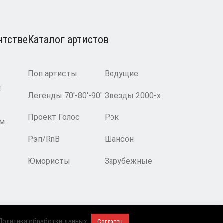
нтстве
Каталог артистов
Поп артисты
Ведущие
и
Легенды 70′-80′-90′
Звезды 2000-х
Проект Голос
Рок
ам
Рэп/RnB
Шансон
Юмористы
Зарубежные
2008-2026 © BnMusic All Right Reserved
Политика обработки данных
Согласен