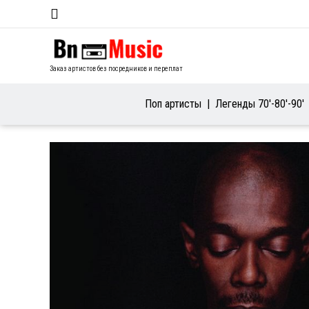
Заказ артистов без посредников и переплат
Поп артисты
Легенды 70′-80′-90′