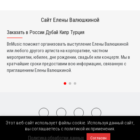
Сайт Елены Валюшкиной
Заказать в России Дубай Кипр Турция
Ко
BnMusic поможет организовать выступление Елены Валюшкиной
Мы
или любого другого артиста на корпоративе, частном
ди
мероприятии, юбилее, дне рождении, свадьбе или концерте. Мы в
ли
кратчайшие сроки предоставим всю информацию, связанную с
вы
приглашением Елены Валюшкиной.
со
Этот веб-сайт использует файлы cookie. Используя данный сайт,
2008-2026 © BnMusic All Right Reserved
вы соглашаетесь с политикой их применения.
Политика обработки данных
Согласен