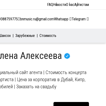
FAQ
Новости
О нас
Артистам
9388759775
bnmusic.ru@gmail.com
Whatsapp
Telegram
Шансон
Зарубежные
Стоимость
Елена Алексеева
циальный сайт агента | Стоимость концерта
ртиста | Цена за корпоратив в Дубай, Кипр,
юбилей | Заказать на свадьбу