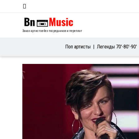
Заказ артистов без посредников и переплат
Поп артисты
Легенды 70′-80′-90′