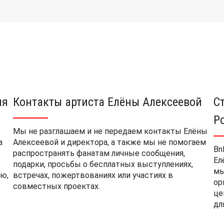
ия
Контакты артиста Елёны Алексеевой
С
Р
Мы не разглашаем и не передаем контакты Елёны
а
Алексеевой и директора, а также мы не помогаем
Bn
распространять фанатам личные сообщения,
Ел
подарки, просьбы о бесплатных выступлениях,
мы
ю,
встречах, пожертвованиях или участиях в
ор
совместных проектах.
це
дл