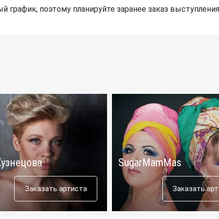
й график, поэтому планируйте заранее заказ выступления
Кузнецова
SugarMamMas
Заказать артиста
Заказать ар