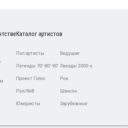
нтстве
Каталог артистов
Поп артисты
Ведущие
и
Легенды 70′-80′-90′
Звезды 2000-х
Проект Голос
Рок
ам
Рэп/RnB
Шансон
Юмористы
Зарубежные