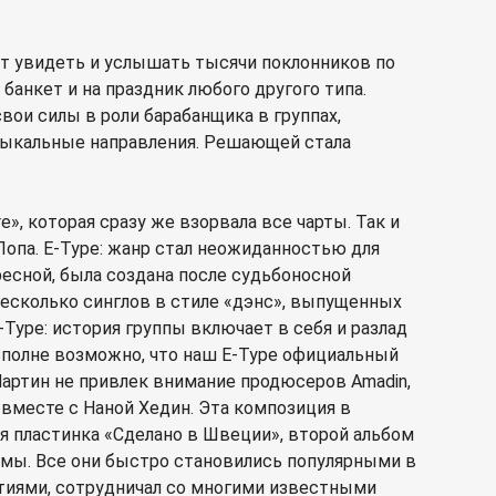
ут увидеть и услышать тысячи поклонников по
банкет и на праздник любого другого типа.
вои силы в роли барабанщика в группах,
узыкальные направления. Решающей стала
, которая сразу же взорвала все чарты. Так и
опа. E-Type: жанр стал неожиданностью для
ресной, была создана после судьбоносной
 Несколько синглов в стиле «дэнс», выпущенных
Type: история группы включает в себя и разлад
Вполне возможно, что наш E-Type официальный
 Мартин не привлек внимание продюсеров Amadin,
e» вместе с Наной Хедин. Эта композиция в
ая пластинка «Сделано в Швеции», второй альбом
бомы. Все они быстро становились популярными в
ытиями, сотрудничал со многими известными