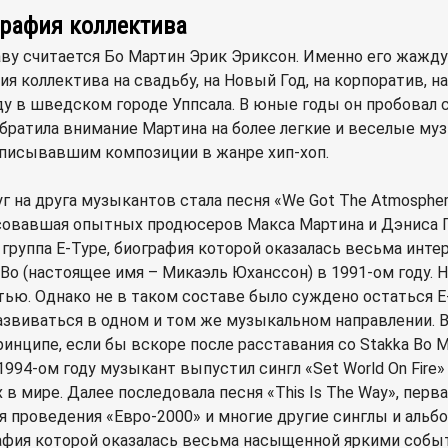
графия коллектива
ву считается Бо Мартин Эрик Эриксон. Именно его жажд
коллектива на свадьбу, на Новый Год, на корпоратив, на 
у в шведском городе Уппсала. В юные годы он пробовал с
 обратила внимание Мартина на более легкие и веселые м
записывавшим композиции в жанре хип-хоп.
а друга музыкантов стала песня «We Got The Atmosphere»
есовавшая опытных продюсеров Макса Мартина и Дэниса П
 группа E-Type, биография которой оказалась весьма инте
 Bo (настоящее имя – Микаэль Юханссон) в 1991-ом году.
ью. Однако не в таком составе было суждено остаться E-
звиваться в одном и том же музыкальном направлении. 
ринципе, если бы вскоре после расставания со Stakka Bo
в 1994-ом году музыкант выпустил сингл «Set World On Fir
в мире. Далее последовала песня «This Is The Way», перв
для проведения «Евро-2000» и многие другие синглы и аль
графия которой оказалась весьма насыщенной яркими соб