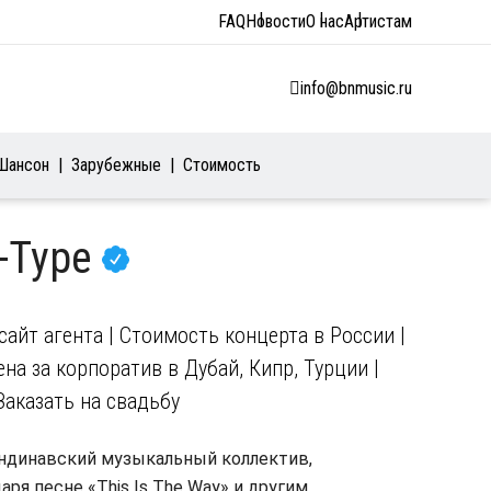
FAQ
Новости
О нас
Артистам
info@bnmusic.ru
Шансон
Зарубежные
Стоимость
E-Type
айт агента | Стоимость концерта в России |
на за корпоратив в Дубай, Кипр, Турции |
Заказать на свадьбу
кандинавский музыкальный коллектив,
ря песне «This Is The Way» и другим