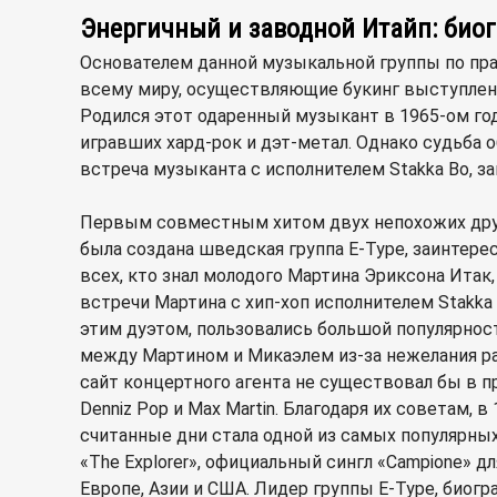
Энергичный и заводной Итайп: био
Основателем данной музыкальной группы по пра
всему миру, осуществляющие букинг выступления 
Родился этот одаренный музыкант в 1965-ом год
игравших хард-рок и дэт-метал. Однако судьба
встреча музыканта с исполнителем Stakka Bo, 
Первым совместным хитом двух непохожих друг н
была создана шведская группа E-Type, заинтер
всех, кто знал молодого Мартина Эриксона Итак,
встречи Мартина с хип-хоп исполнителем Stakka
этим дуэтом, пользовались большой популярност
между Мартином и Микаэлем из-за нежелания ра
сайт концертного агента не существовал бы в п
Denniz Pop и Max Martin. Благодаря их советам, 
считанные дни стала одной из самых популярных 
«The Explorer», официальный сингл «Campione» 
Европе, Азии и США. Лидер группы E-Type, био