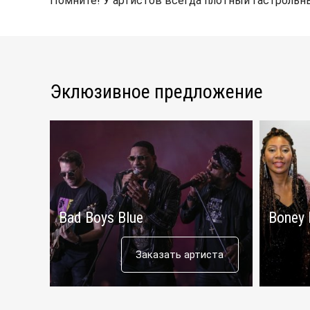
Помните! У артистов всегда плотный гастрольны
Эклюзивное предложение
Bad Boys Blue
Boney
Заказать артиста