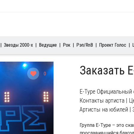
Звезды 2000-х
Ведущие
Рок
Рэп/RnB
Проект Голос
Заказать 
0
E-Type Официальный с
Контакты артиста | Це
Артисты на юбилей | 
Группа E-Type – это с
прославившийся благода