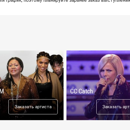
й график, поэтому планируйте заранее заказ выступления
 M
CC Catch
Заказать артиста
Заказать ар