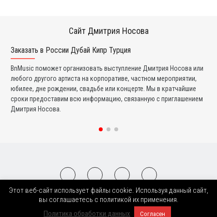
Сайт Дмитрия Носова
Заказать в России Дубай Кипр Турция
Ко
BnMusic поможет организовать выступление Дмитрия Носова или
Мы
любого другого артиста на корпоративе, частном мероприятии,
ди
юбилее, дне рождении, свадьбе или концерте. Мы в кратчайшие
ли
сроки предоставим всю информацию, связанную с приглашением
вы
Дмитрия Носова.
со
Этот веб-сайт использует файлы cookie. Используя данный сайт,
2008-2026 © BnMusic All Right Reserved
вы соглашаетесь с политикой их применения.
Политика обработки данных
Согласен