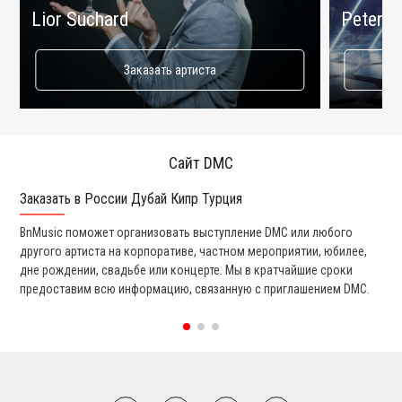
Lior Suchard
Peter M
Заказать артиста
Сайт DMC
Заказать в России Дубай Кипр Турция
Ко
BnMusic поможет организовать выступление DMC или любого
Мы
другого артиста на корпоративе, частном мероприятии, юбилее,
та
дне рождении, свадьбе или концерте. Мы в кратчайшие сроки
со
предоставим всю информацию, связанную с приглашением DMC.
вс