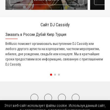
Сайт DJ Cassidy
Заказать в России Дубай Кипр Турция
Ко
BnMusic поможет организовать выступление DJ Cassidy или
Мы
любого другого артиста на корпоративе, частном мероприятии,
ди
юбилее, дне рождении, свадьбе или концерте. Мы в кратчайшие
ли
сроки предоставим всю информацию, связанную с приглашением
вы
DJ Cassidy.
со
Этот веб-сайт использует файлы cookie. Используя данный сайт,
2008-2026 © BnMusic All Right Reserved