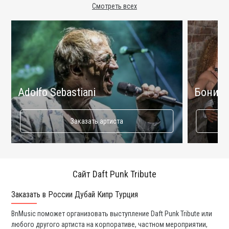
Смотреть всех
Adolfo Sebastiani
Бони М
Заказать артиста
Сайт Daft Punk Tribute
Заказать в России Дубай Кипр Турция
Ко
BnMusic поможет организовать выступление Daft Punk Tribute или
Мы
любого другого артиста на корпоративе, частном мероприятии,
ди