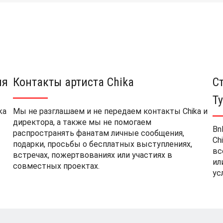
ия
Контакты артиста Chika
С
Т
ka
Мы не разглашаем и не передаем контакты Chika и
директора, а также мы не помогаем
Bn
распространять фанатам личные сообщения,
Ch
подарки, просьбы о бесплатных выступлениях,
вс
встречах, пожертвованиях или участиях в
ил
совместных проектах.
ус