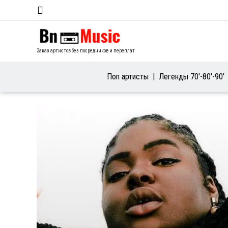
Заказ артистов без посредников и переплат
Поп артисты
Легенды 70′-80′-90′