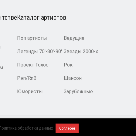
нтстве
Каталог артистов
Поп артисты
Ведущие
и
Легенды 70′-80′-90′
Звезды 2000-х
Проект Голос
Рок
ам
Рэп/RnB
Шансон
Юмористы
Зарубежные
2008-2026 © BnMusic All Right Reserved
Политика обработки данных
Согласен