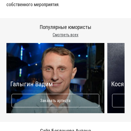
собственного мероприятия.
Популярные юмористы
Смотреть всех
Галыгин Вадим
Косяко
Заказать артиста
Сайт Богданова Антона