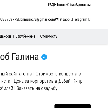
FAQ
Новости
О нас
Артистам
9388759775
bnmusic.ru@gmail.com
Whatsapp
Telegram
Шансон
Зарубежные
Стоимость
Боб Галина
ый сайт агента | Стоимость концерта в
иста | Цена за корпоратив в Дубай, Кипр,
юбилей | Заказать на свадьбу