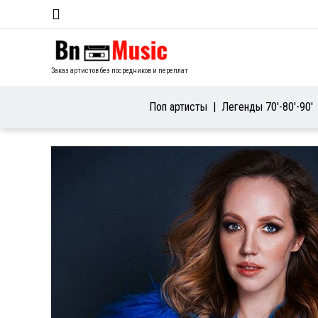
Заказ артистов без посредников и переплат
Поп артисты
Легенды 70′-80′-90′