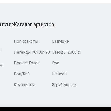
нтстве
Каталог артистов
Поп артисты
Ведущие
и
Легенды 70′-80′-90′
Звезды 2000-х
Проект Голос
Рок
ам
Рэп/RnB
Шансон
Юмористы
Зарубежные