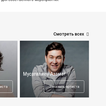
Смотреть всех
Мусагалиев Азамат
Шоу 
тиста
Заказать артиста