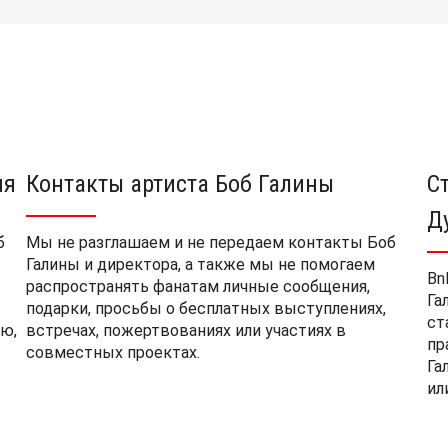
ия
Контакты артиста Боб Галины
С
Д
б
Мы не разглашаем и не передаем контакты Боб
Галины и директора, а также мы не помогаем
Bn
распространять фанатам личные сообщения,
Га
подарки, просьбы о бесплатных выступлениях,
ст
ю,
встречах, пожертвованиях или участиях в
пр
совместных проектах.
Га
ил