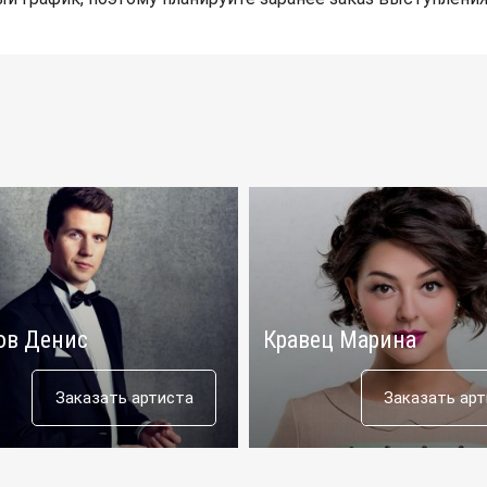
ов Денис
Кравец Марина
Заказать артиста
Заказать ар