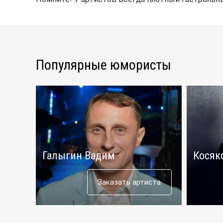
Популярные юмористы
Галыгин Вадим
Косяк
Заказать артиста