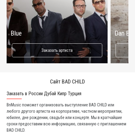
Blue
Dan Bal
Заказать артиста
Сайт BAD CHILD
Заказать в России Дубай Кипр Турция
Ко
BnMusic поможет организовать выступление BAD CHILD или
Мы
любого другого артиста на корпоративе, частном мероприятии,
а 
юбилее, дне рождении, свадьбе или концерте. Мы в кратчайшие
со
сроки предоставим всю информацию, связанную с приглашением
вс
BAD CHILD.