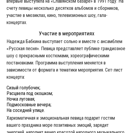
впервые выступила на «Славянском базаре» в 1991 году. На
счету певицы несколько десятков альбомов и сборников,
участие в мюзиклах, кино, телевизионных шоу, гала-
концертах.
Участие в мероприятиях
Надежда Бабкина выступает сольно и вместе с ансамблем
«Русская песня». Певица представляет публике грандиозное
шоу с прекрасными костюмами, хореографическими
постановками. Программа выступления меняется в
зависимости от формата и тематики мероприятия. Сет-лист
концерта:
Сизый голубочек;
Расцвела под окошком;
Ночка луговая;
Подмосковные вечера;
На соседней улице.
Харизматичная и эмоциональная певица подарит гостям
вашего праздника море позитивных эмоций, зарядит
энергией, наполнит вечер красотой народного музыкального