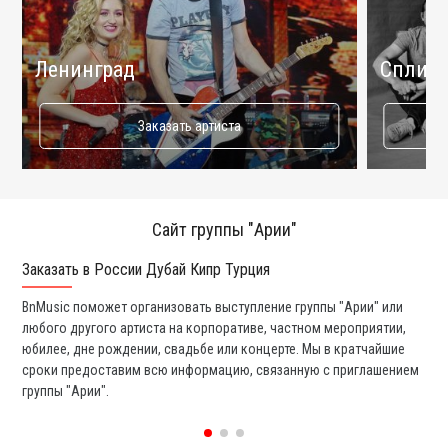
Ленинград
Сплин
Заказать артиста
Сайт группы "Арии"
Заказать в России Дубай Кипр Турция
Ко
BnMusic поможет организовать выступление группы "Арии" или
Мы
любого другого артиста на корпоративе, частном мероприятии,
ди
юбилее, дне рождении, свадьбе или концерте. Мы в кратчайшие
ли
сроки предоставим всю информацию, связанную с приглашением
вы
группы "Арии".
со