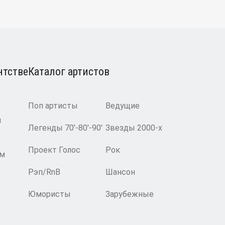
нтстве
Каталог артистов
Поп артисты
Ведущие
и
Легенды 70′-80′-90′
Звезды 2000-х
Проект Голос
Рок
ам
Рэп/RnB
Шансон
Юмористы
Зарубежные