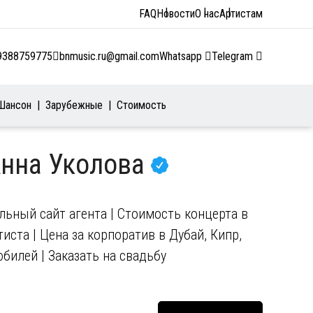
FAQ
Новости
О нас
Артистам
9388759775
bnmusic.ru@gmail.com
Whatsapp
Telegram
Шансон
Зарубежные
Стоимость
Анна Уколова
льный сайт агента | Стоимость концерта в
иста | Цена за корпоратив в Дубай, Кипр,
юбилей | Заказать на свадьбу