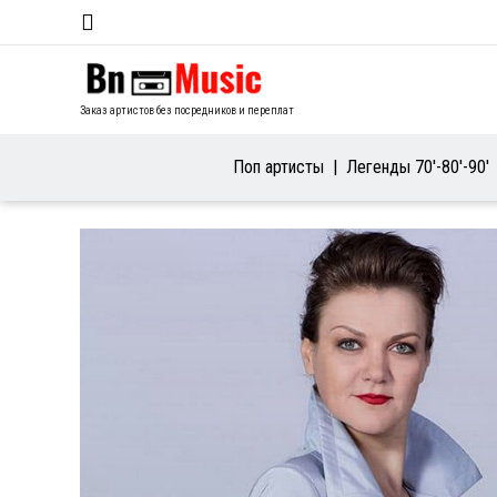
Заказ артистов без посредников и переплат
Поп артисты
Легенды 70′-80′-90′