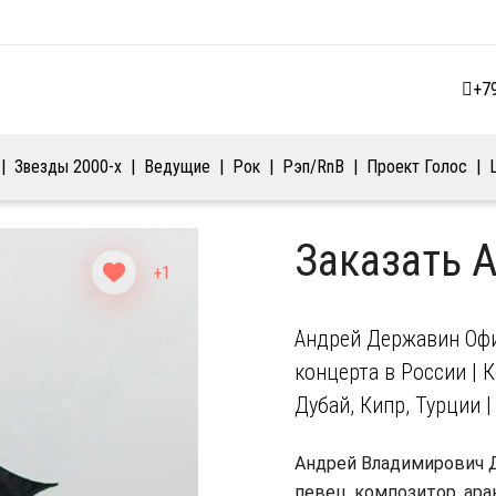
+7
Звезды 2000-х
Ведущие
Рок
Рэп/RnB
Проект Голос
Заказать 
+1
Андрей Державин Офи
концерта в России | 
Дубай, Кипр, Турции 
Андрей Владимирович Д
певец, композитор, ар