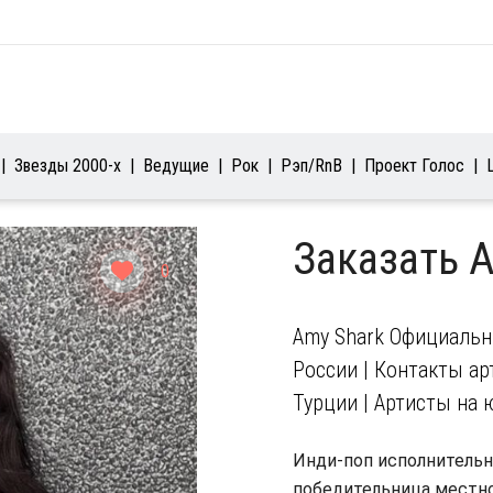
Звезды 2000-х
Ведущие
Рок
Рэп/RnB
Проект Голос
Заказать 
0
Amy Shark Официальны
России | Контакты арт
Турции | Артисты на 
Инди-поп исполнительн
победительница местно