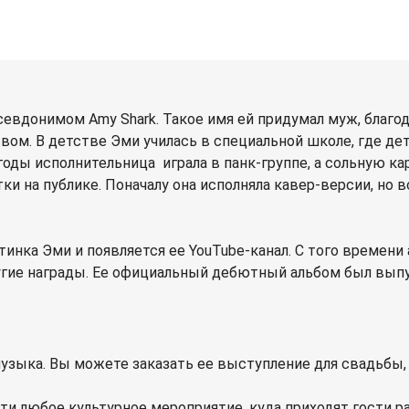
евдонимом Amy Shark. Такое имя ей придумал муж, благо
м. В детстве Эми училась в специальной школе, где дети
ды исполнительница играла в панк-группе, а сольную карь
ки на публике. Поначалу она исполняла кавер-версии, но 
инка Эми и появляется ее YouTube-канал. С того времени 
ругие награды. Ее официальный дебютный альбом был выпущ
музыка. Вы можете заказать ее выступление для свадьбы, 
и любое культурное мероприятие, куда приходят гости р