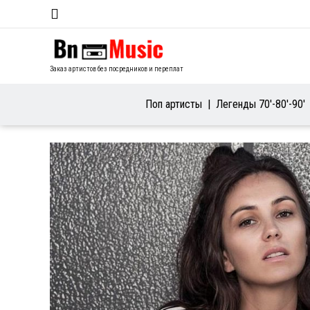
Заказ артистов без посредников и переплат
Поп артисты
Легенды 70′-80′-90′