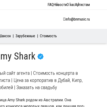
FAQ
Новости
О нас
Артистам
info@bnmusic.ru
Шансон
Зарубежные
Стоимость
Amy Shark
й сайт агента | Стоимость концерта в
иста | Цена за корпоратив в Дубай, Кипр,
юбилей | Заказать на свадьбу
ица Amy Shark родом из Австралии. Она
го конкурса молодых певцов, как лучшая поп-