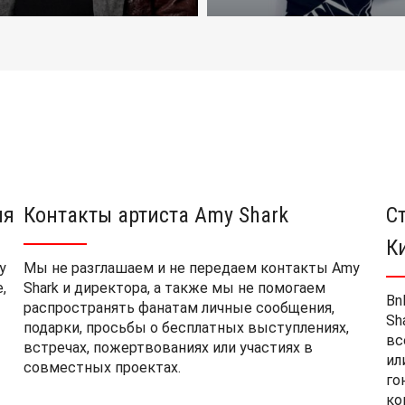
ия
Контакты артиста Amy Shark
С
К
y
Мы не разглашаем и не передаем контакты Amy
,
Shark и директора, а также мы не помогаем
Bn
распространять фанатам личные сообщения,
Sh
подарки, просьбы о бесплатных выступлениях,
вс
встречах, пожертвованиях или участиях в
ил
совместных проектах.
го
ко