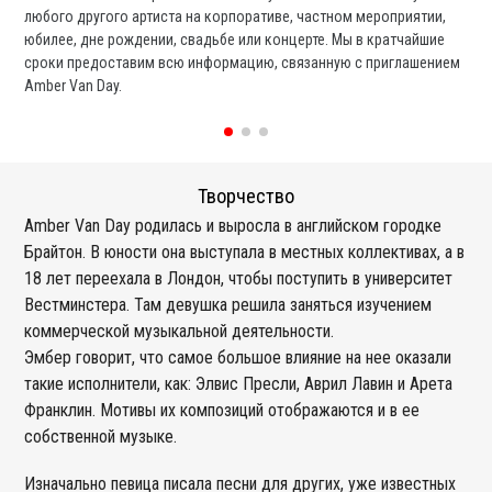
любого другого артиста на корпоративе, частном мероприятии,
ди
юбилее, дне рождении, свадьбе или концерте. Мы в кратчайшие
ли
сроки предоставим всю информацию, связанную с приглашением
вы
Amber Van Day.
со
Творчество
Amber Van Day родилась и выросла в английском городке
Брайтон. В юности она выступала в местных коллективах, а в
18 лет переехала в Лондон, чтобы поступить в университет
Вестминстера. Там девушка решила заняться изучением
коммерческой музыкальной деятельности.
Эмбер говорит, что самое большое влияние на нее оказали
такие исполнители, как: Элвис Пресли, Аврил Лавин и Арета
Франклин. Мотивы их композиций отображаются и в ее
собственной музыке.
Изначально певица писала песни для других, уже известных