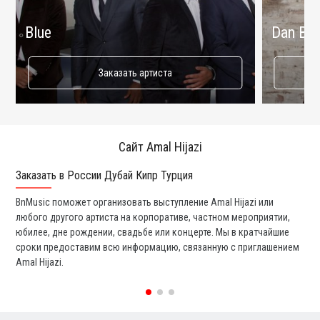
Blue
Dan Bal
Заказать артиста
Сайт Amal Hijazi
Заказать в России Дубай Кипр Турция
Ко
BnMusic поможет организовать выступление Amal Hijazi или
Мы
любого другого артиста на корпоративе, частном мероприятии,
ди
юбилее, дне рождении, свадьбе или концерте. Мы в кратчайшие
ли
сроки предоставим всю информацию, связанную с приглашением
вы
Amal Hijazi.
со