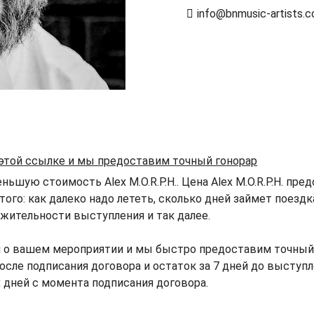
info@bnmusic-artists.
 этой ссылке и мы предоставим точный гонорар
ьшую стоимость Alex M.O.R.P.H.. Цена Alex M.O.R.P.H. пре
того: как далеко надо лететь, сколько дней займет поезд
жительности выступления и так далее.
о вашем мероприятии и мы быстро предоставим точный гон
 после подписания договора и остаток за 7 дней до выступ
х дней с момента подписания договора.