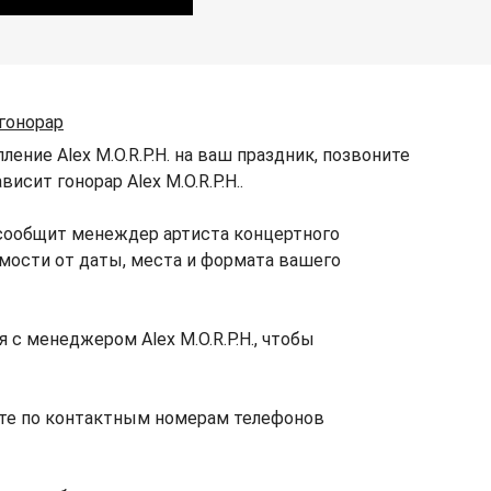
гонорар
ение Alex M.O.R.P.H. на ваш праздник, позвоните
исит гонорар Alex M.O.R.P.H..
о сообщит менеждер артиста концертного
симости от даты, места и формата вашего
 с менеджером Alex M.O.R.P.H., чтобы
аете по контактным номерам телефонов