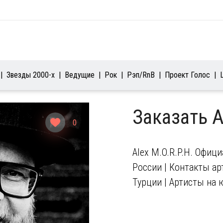
Звезды 2000-х
Ведущие
Рок
Рэп/RnB
Проект Голос
Заказать A
0
Alex M.O.R.P.H. Офиц
России | Контакты арт
Турции | Артисты на 