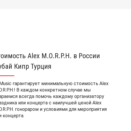
тоимость Alex M.O.R.P.H. в России
убай Кипр Турция
Music гарантирует минимальную стоимость Alex
O.R.P.H.! В каждом конкретном случае мы
араемся всегда помочь каждому организатору
аздника или концерта с наилучшей ценой Alex
O.R.P.H. гонораром и условиями для мероприятия
и концерта.