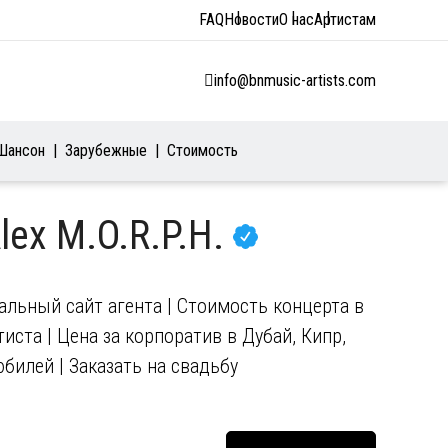
FAQ
Новости
О нас
Артистам
info@bnmusic-artists.com
Шансон
Зарубежные
Стоимость
lex M.O.R.P.H.
иальный сайт агента | Стоимость концерта в
иста | Цена за корпоратив в Дубай, Кипр,
юбилей | Заказать на свадьбу