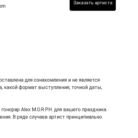
com
доставлена для ознакомления и не является
ка, какой формат выступления, точной даты,
орар Alex M.O.R.P.H. для вашего праздника.
ления. В ряде случаев артист принципиально