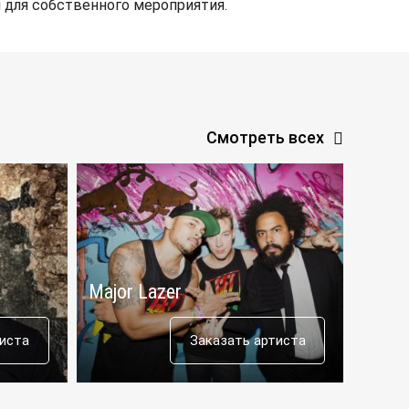
 для собственного мероприятия.
Смотреть всех
Major Lazer
Mosi
тиста
Заказать артиста