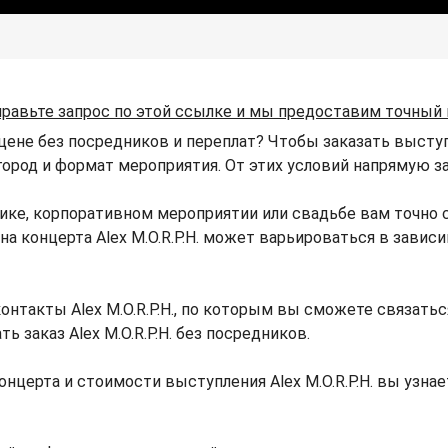
правьте запрос по этой ссылке и мы предоставим точный 
 цене без посредников и переплат? Чтобы заказать выступл
 город и формат мероприятия. От этих условий напрямую зав
днике, корпоративном мероприятии или свадьбе вам точн
ена концерта Alex M.O.R.P.H. может варьироваться в зави
онтакты Alex M.O.R.P.H., по которым вы сможете связаться
ь заказ Alex M.O.R.P.H. без посредников.
нцерта и стоимости выступления Alex M.O.R.P.H. вы узн