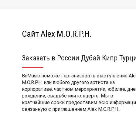
Сайт Alex M.O.R.P.H.
Заказать в России Дубай Кипр Турц
BnMusic поможет организовать выступление Ale
M.O.R.P.H. или любого другого артиста на
корпоративе, частном мероприятии, юбилее, дне
рождении, свадьбе или концерте. Мы в
кратчайшие сроки предоставим всю информаци
связанную с приглашением Alex M.O.R.P.H..