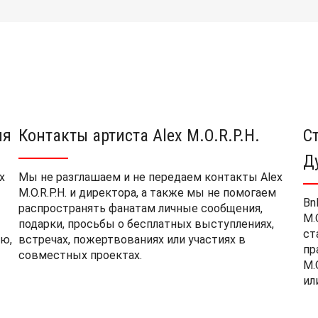
ия
Контакты артиста Alex M.O.R.P.H.
С
Д
x
Мы не разглашаем и не передаем контакты Alex
M.O.R.P.H. и директора, а также мы не помогаем
Bn
распространять фанатам личные сообщения,
M.
подарки, просьбы о бесплатных выступлениях,
ст
ю,
встречах, пожертвованиях или участиях в
пр
совместных проектах.
M.
ил