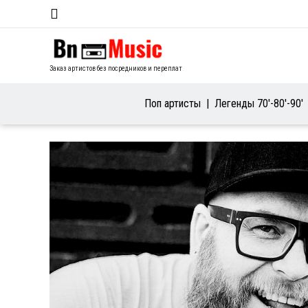
Заказ артистов без посредников и переплат
Поп артисты
Легенды 70′-80′-90′