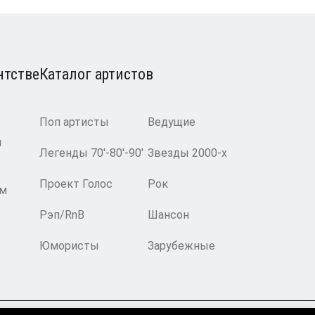
нтстве
Каталог артистов
Поп артисты
Ведущие
и
Легенды 70′-80′-90′
Звезды 2000-х
Проект Голос
Рок
ам
Рэп/RnB
Шансон
Юмористы
Зарубежные