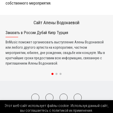
собственного мероприятия.
Сайт Алены Водонаевой
Заказать в России Дубай Кипр Турция
Ко
BnMusic поможет организовать выступление Алены Водонаевой
Мы
или любого другого артиста на корпоративе, частном
ди
мероприятии, юбилее, дне рождении, свадьбе или концерте. Мы в
ли
кратчайшие сроки предоставим всю информацию, связанную с
вы
приглашением Алены Водонаевой.
со
Этот веб-сайт использует файлы cookie. Используя данный сайт,
2008-2026 © BnMusic All Right Reserved
вы соглашаетесь с политикой их применения.