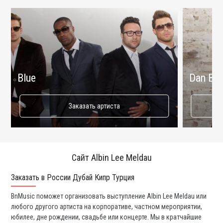
Blue
Dan Bal
Заказать артиста
Сайт Albin Lee Meldau
Заказать в России Дубай Кипр Турция
Ко
BnMusic поможет организовать выступление Albin Lee Meldau или
Мы
любого другого артиста на корпоративе, частном мероприятии,
ди
юбилее, дне рождении, свадьбе или концерте. Мы в кратчайшие
ли