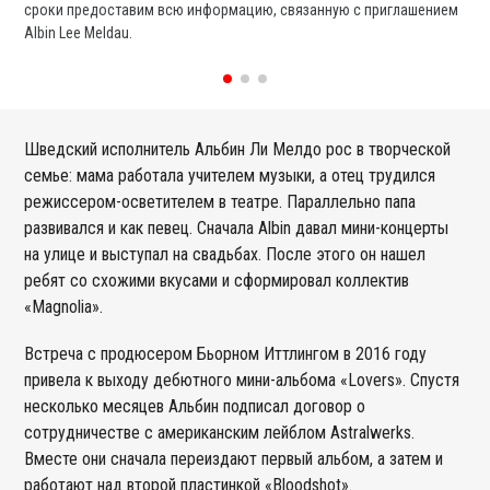
сроки предоставим всю информацию, связанную с приглашением
вы
Albin Lee Meldau.
со
Шведский исполнитель Альбин Ли Мелдо рос в творческой
семье: мама работала учителем музыки, а отец трудился
режиссером-осветителем в театре. Параллельно папа
развивался и как певец. Сначала Albin давал мини-концерты
на улице и выступал на свадьбах. После этого он нашел
ребят со схожими вкусами и сформировал коллектив
«Magnolia».
Встреча с продюсером Бьорном Иттлингом в 2016 году
привела к выходу дебютного мини-альбома «Lovers». Спустя
несколько месяцев Альбин подписал договор о
сотрудничестве с американским лейблом Astralwerks.
Вместе они сначала переиздают первый альбом, а затем и
работают над второй пластинкой «Bloodshot».