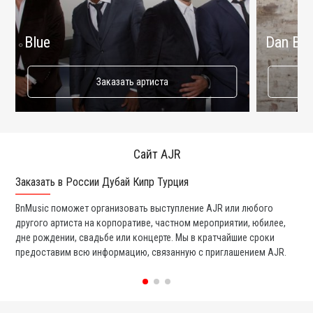
Blue
Dan Bal
Заказать артиста
Сайт AJR
Заказать в России Дубай Кипр Турция
Ко
BnMusic поможет организовать выступление AJR или любого
Мы
другого артиста на корпоративе, частном мероприятии, юбилее,
та
дне рождении, свадьбе или концерте. Мы в кратчайшие сроки
со
предоставим всю информацию, связанную с приглашением AJR.
вс