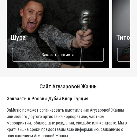
Шура
Титоми
Заказать артиста
Сайт Агузаровой Жанны
Заказать в России Дубай Кипр Турция
Ко
BnMusic поможет организовать выступление Агузаровой Жанны
Мы
или любого другого артиста на корпоративе, частном
ди
мероприятии, юбилее, дне рождении, свадьбе или концерте. Мы в
ли
кратчайшие сроки предоставим всю информацию, связанную с
вс
приглашением Агузаровой Жанны.