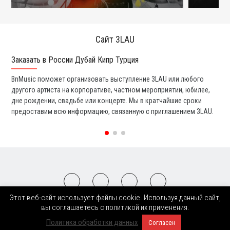
Сайт 3LAU
Заказать в России Дубай Кипр Турция
Ко
BnMusic поможет организовать выступление 3LAU или любого
Мы
другого артиста на корпоративе, частном мероприятии, юбилее,
та
дне рождении, свадьбе или концерте. Мы в кратчайшие сроки
со
предоставим всю информацию, связанную с приглашением 3LAU.
вс
Этот веб-сайт использует файлы cookie. Используя данный сайт,
2008-2026 © BnMusic All Right Reserved
вы соглашаетесь с политикой их применения.
Политика обработки данных
Согласен