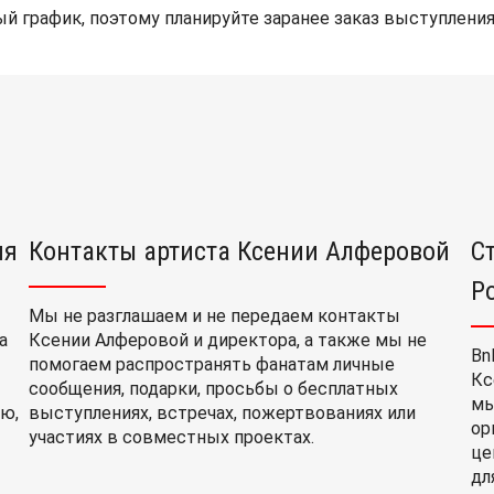
й график, поэтому планируйте заранее заказ выступления
ия
Контакты артиста Ксении Алферовой
С
Р
Мы не разглашаем и не передаем контакты
а
Ксении Алферовой и директора, а также мы не
Bn
помогаем распространять фанатам личные
Кс
сообщения, подарки, просьбы о бесплатных
мы
ю,
выступлениях, встречах, пожертвованиях или
ор
участиях в совместных проектах.
це
дл