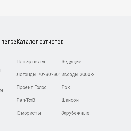
нтстве
Каталог артистов
Поп артисты
Ведущие
и
Легенды 70′-80′-90′
Звезды 2000-х
Проект Голос
Рок
ам
Рэп/RnB
Шансон
Юмористы
Зарубежные