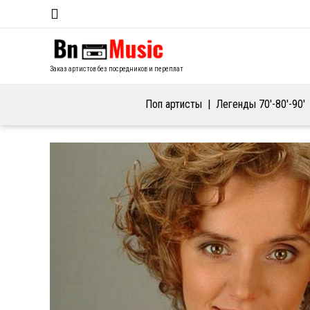
Заказ артистов без посредников и переплат
Поп артисты
Легенды 70′-80′-90′