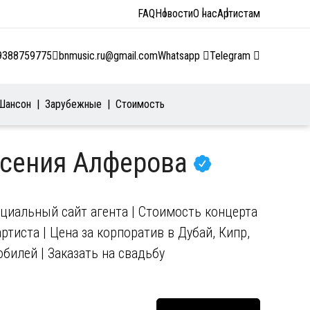
FAQ
Новости
О нас
Артистам
9388759775
bnmusic.ru@gmail.com
Whatsapp
Telegram
Шансон
Зарубежные
Стоимость
Ксения Алферова
циальный сайт агента | Стоимость концерта
ртиста | Цена за корпоратив в Дубай, Кипр,
юбилей | Заказать на свадьбу