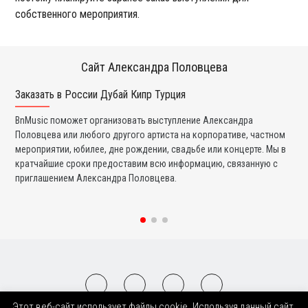
собственного мероприятия.
Сайт Александра Половцева
Заказать в России Дубай Кипр Турция
Ко
BnMusic поможет организовать выступление Александра
Мы
Половцева или любого другого артиста на корпоративе, частном
По
мероприятии, юбилее, дне рождении, свадьбе или концерте. Мы в
фа
кратчайшие сроки предоставим всю информацию, связанную с
вы
приглашением Александра Половцева.
со
Этот веб-сайт использует файлы cookie. Используя данный сайт,